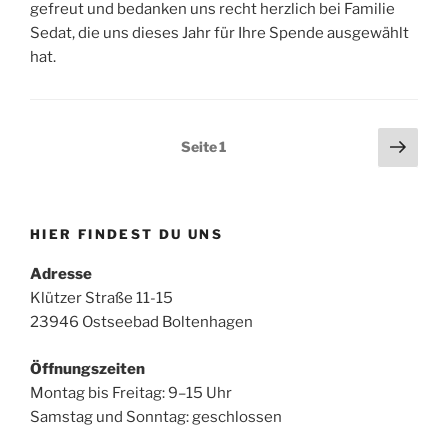
gefreut und bedanken uns recht herzlich bei Familie
Sedat, die uns dieses Jahr für Ihre Spende ausgewählt
hat.
Seitennummerierung
Näch
Seite
1
Seit
der
Beiträge
HIER FINDEST DU UNS
Adresse
Klützer Straße 11-15
23946 Ostseebad Boltenhagen
Öffnungszeiten
Montag bis Freitag: 9–15 Uhr
Samstag und Sonntag: geschlossen