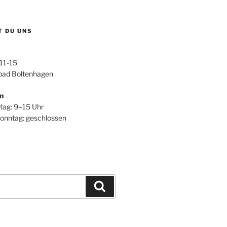
T DU UNS
 11-15
ad Boltenhagen
n
itag: 9–15 Uhr
onntag: geschlossen
Suchen