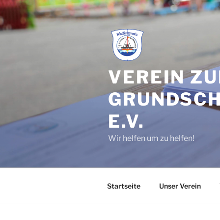
Zum
Inhalt
springen
VEREIN Z
GRUNDSCH
E.V.
Wir helfen um zu helfen!
Startseite
Unser Verein