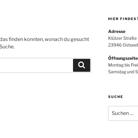
HIER FINDES
Adresse
Klützer Straße
ht das finden konnten, wonach du gesucht
23946 Ostseeb
 Suche.
Öffnungszeite
Suchen
Montag bis Fre
Samstag und S
SUCHE
Suche
nach: