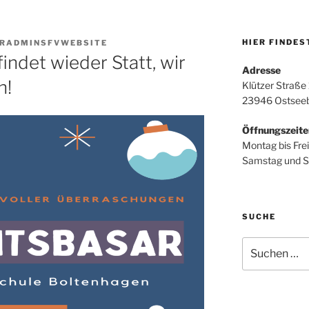
HIER FINDES
RADMINSFVWEBSITE
indet wieder Statt, wir
Adresse
h!
Klützer Straße
23946 Ostseeb
Öffnungszeite
Montag bis Fre
Samstag und S
SUCHE
Suche
nach: