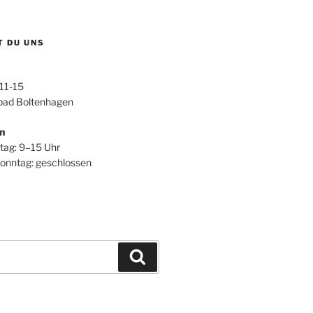
T DU UNS
 11-15
ad Boltenhagen
n
itag: 9–15 Uhr
onntag: geschlossen
Suchen